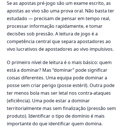
Se as apostas pré-jogo são um exame escrito, as
apostas ao vivo são uma prova oral. Não basta ter
estudado — precisam de pensar em tempo real,
processar informação rapidamente, e tomar
decisões sob pressão. A leitura de jogo é a
competência central que separa apostadores ao
vivo lucrativos de apostadores ao vivo impulsivos.
O primeiro nível de leitura é o mais básico: quem
está a dominar? Mas “dominar” pode significar
coisas diferentes. Uma equipa pode dominar a
posse sem criar perigo (posse estéril). Outra pode
ter menos bola mas ser letal nos contra-ataques
(eficiência). Uma pode estar a dominar
territorialmente mas sem finalização (pressão sem
produto). Identificar o tipo de domínio é mais
importante do que identificar quem domina.