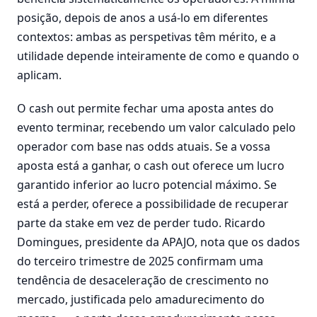
posição, depois de anos a usá-lo em diferentes
contextos: ambas as perspetivas têm mérito, e a
utilidade depende inteiramente de como e quando o
aplicam.
O cash out permite fechar uma aposta antes do
evento terminar, recebendo um valor calculado pelo
operador com base nas odds atuais. Se a vossa
aposta está a ganhar, o cash out oferece um lucro
garantido inferior ao lucro potencial máximo. Se
está a perder, oferece a possibilidade de recuperar
parte da stake em vez de perder tudo. Ricardo
Domingues, presidente da APAJO, nota que os dados
do terceiro trimestre de 2025 confirmam uma
tendência de desaceleração de crescimento no
mercado, justificada pelo amadurecimento do