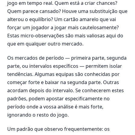
jogo em tempo real. Quem está a criar chances?
Quem parece cansado? Houve uma substituição que
alterou o equilíbrio? Um cartão amarelo que vai
forçar um jogador a jogar mais cautelosamente?
Estas micro-observações são mais valiosas aqui do
que em qualquer outro mercado.
Os mercados de período — primeira parte, segunda
parte, ou intervalos específicos — permitem isolar
tendências. Algumas equipas são conhecidas por
começar forte e baixar na segunda parte. Outras
acordam depois do intervalo. Se conhecerem estes
padrões, podem apostar especificamente no
período onde a vossa análise é mais forte,
ignorando o resto do jogo.
Um padrão que observo frequentemente: os