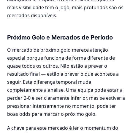
mais visibilidade tem o jogo, mais profundos são os
mercados disponíveis.
Próximo Golo e Mercados de Período
O mercado de próximo golo merece atenção
especial porque funciona de forma diferente de
quase todos os outros. Não estão a prever o
resultado final — estão a prever o que acontece a
seguir. Esta diferença temporal muda
completamente a análise. Uma equipa pode estar a
perder 2-0 e ser claramente inferior, mas se estiver a
pressionar intensamente no momento, pode ter
boas odds para marcar o próximo golo.
A chave para este mercado é ler o momentum do