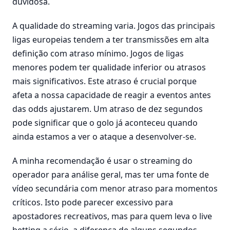
duvidosa.
A qualidade do streaming varia. Jogos das principais
ligas europeias tendem a ter transmissões em alta
definição com atraso mínimo. Jogos de ligas
menores podem ter qualidade inferior ou atrasos
mais significativos. Este atraso é crucial porque
afeta a nossa capacidade de reagir a eventos antes
das odds ajustarem. Um atraso de dez segundos
pode significar que o golo já aconteceu quando
ainda estamos a ver o ataque a desenvolver-se.
A minha recomendação é usar o streaming do
operador para análise geral, mas ter uma fonte de
vídeo secundária com menor atraso para momentos
críticos. Isto pode parecer excessivo para
apostadores recreativos, mas para quem leva o live
betting a sério, a diferença de alguns segundos