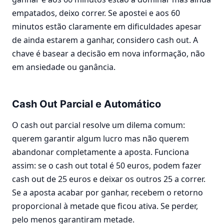
empatados, deixo correr. Se apostei e aos 60
minutos estão claramente em dificuldades apesar
de ainda estarem a ganhar, considero cash out. A
chave é basear a decisão em nova informação, não
em ansiedade ou ganância.
Cash Out Parcial e Automático
O cash out parcial resolve um dilema comum:
querem garantir algum lucro mas não querem
abandonar completamente a aposta. Funciona
assim: se o cash out total é 50 euros, podem fazer
cash out de 25 euros e deixar os outros 25 a correr.
Se a aposta acabar por ganhar, recebem o retorno
proporcional à metade que ficou ativa. Se perder,
pelo menos garantiram metade.