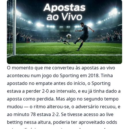
O momento que me converteu às apostas ao vivo
aconteceu num jogo do Sporting em 2018. Tinha
apostado no empate antes do início, o Sporting
estava a perder 2-0 ao intervalo, e eu já tinha dado a
aposta como perdida. Mas algo no segundo tempo
mudou — o ritmo alterou-se, o adversário recuou, e
ao minuto 78 estava 2-2. Se tivesse acesso ao live
betting nessa altura, poderia ter aproveitado odds