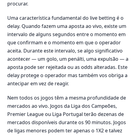
procurar.
Uma característica fundamental do live betting é o
delay. Quando fazem uma aposta ao vivo, existe um
intervalo de alguns segundos entre o momento em
que confirmam e o momento em que o operador
aceita. Durante este intervalo, se algo significativo
acontecer — um golo, um penálti, uma expulsão — a
aposta pode ser rejeitada ou as odds alteradas. Este
delay protege o operador mas também vos obriga a
antecipar em vez de reagir.
Nem todos os jogos têm a mesma profundidade de
mercados ao vivo. Jogos da Liga dos Campeões,
Premier League ou Liga Portugal terão dezenas de
mercados disponíveis durante os 90 minutos. Jogos
de ligas menores podem ter apenas o 1X2 e talvez