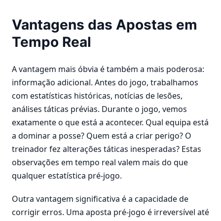
Vantagens das Apostas em
Tempo Real
A vantagem mais óbvia é também a mais poderosa:
informação adicional. Antes do jogo, trabalhamos
com estatísticas históricas, notícias de lesões,
análises táticas prévias. Durante o jogo, vemos
exatamente o que está a acontecer. Qual equipa está
a dominar a posse? Quem está a criar perigo? O
treinador fez alterações táticas inesperadas? Estas
observações em tempo real valem mais do que
qualquer estatística pré-jogo.
Outra vantagem significativa é a capacidade de
corrigir erros. Uma aposta pré-jogo é irreversível até