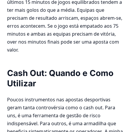
últimos 15 minutos de jogos equilibrados tendem a
ter mais golos do que a média. Equipas que
precisam de resultado arriscam, espaços abrem-se,
erros acontecem. Se o jogo está empatado aos 75
minutos e ambas as equipas precisam de vitória,
over nos minutos finais pode ser uma aposta com
valor.
Cash Out: Quando e Como
Utilizar
Poucos instrumentos nas apostas desportivas
geram tanta controvérsia como o cash out. Para
uns, é uma ferramenta de gestão de risco
indispensável. Para outros, é uma armadilha que
beneficia sistematicamente os operadores. A minha