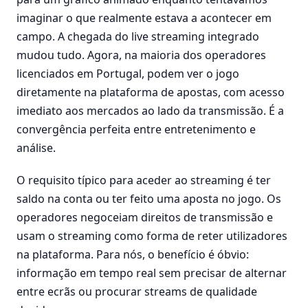
imaginar o que realmente estava a acontecer em
campo. A chegada do live streaming integrado
mudou tudo. Agora, na maioria dos operadores
licenciados em Portugal, podem ver o jogo
diretamente na plataforma de apostas, com acesso
imediato aos mercados ao lado da transmissão. É a
convergência perfeita entre entretenimento e
análise.
O requisito típico para aceder ao streaming é ter
saldo na conta ou ter feito uma aposta no jogo. Os
operadores negoceiam direitos de transmissão e
usam o streaming como forma de reter utilizadores
na plataforma. Para nós, o benefício é óbvio:
informação em tempo real sem precisar de alternar
entre ecrãs ou procurar streams de qualidade