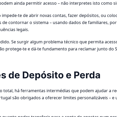
podem ainda permitir acesso – não interpretes isto como si
o impede-te de abrir novas contas, fazer depósitos, ou col
as de contornar o sistema – usando dados de familiares, po
ências legais.
dido. Se surgir algum problema técnico que permita acess
o protege-te e dá-te fundamento para reclamar junto do S
es de Depósito e Perda
o total, há ferramentas intermédias que podem ajudar a re
ugal são obrigados a oferecer limites personalizáveis – e u
m quanto podes transferir para a conta de apostas num perí