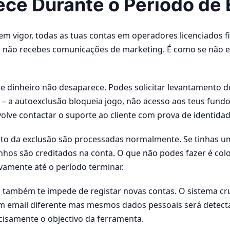
ce Durante o Período de 
m vigor, todas as tuas contas em operadores licenciados 
r, não recebes comunicações de marketing. É como se não ex
sse dinheiro não desaparece. Podes solicitar levantamento 
 – a autoexclusão bloqueia jogo, não acesso aos teus fundo
olve contactar o suporte ao cliente com prova de identidad
 da exclusão são processadas normalmente. Se tinhas um
anhos são creditados na conta. O que não podes fazer é col
vamente até o período terminar.
J também te impede de registar novas contas. O sistema cr
om email diferente mas mesmos dados pessoais será detect
ecisamente o objectivo da ferramenta.