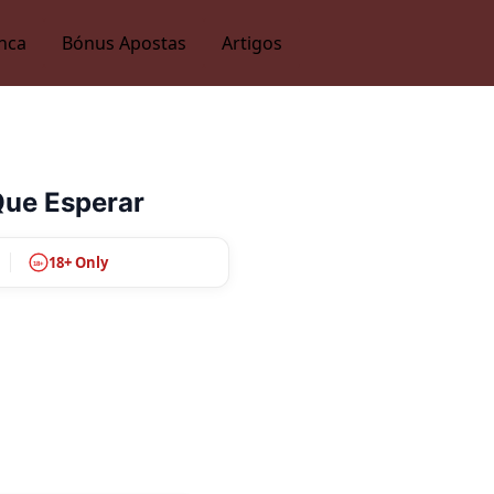
nca
Bónus Apostas
Artigos
Que Esperar
18+ Only
18+