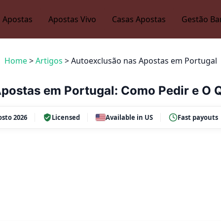
 Apostas
Apostas Vivo
Casas Apostas
Gestão Ba
Home
>
Artigos
>
Autoexclusão nas Apostas em Portugal
postas em Portugal: Como Pedir e O 
sto 2026
Licensed
Available in US
Fast payouts