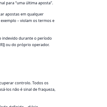
nal para “uma última aposta”.
ocar apostas em qualquer
r exemplo – violam os termos e
o indevido durante o período
RIJ ou do próprio operador.
cuperar controlo. Todos os
sá-los não é sinal de fraqueza,
odo definido – diário,